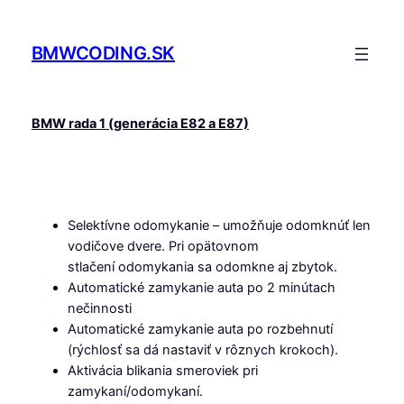
Prejsť
na
BMWCODING.SK
obsah
BMW rada 1 (generácia E82 a E87)
Selektívne odomykanie – umožňuje odomknúť len
vodičove dvere. Pri opätovnom
stlačení odomykania sa odomkne aj zbytok.
Automatické zamykanie auta po 2 minútach
nečinnosti
Automatické zamykanie auta po rozbehnutí
(rýchlosť sa dá nastaviť v rôznych krokoch).
Aktivácia blikania smeroviek pri
zamykaní/odomykaní.