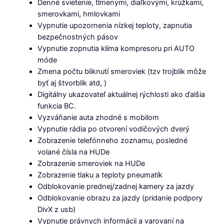
Denné svietenie, tlmenými, diaľkovými, krúžkami,
smerovkami, hmlovkami
Vypnutie upozornenia nízkej teploty, zapnutia
bezpečnostných pásov
Vypnutie zopnutia klíma kompresoru pri AUTO
móde
Zmena počtu bliknutí smeroviek (tzv trojblik môže
byť aj štvorblik atd, )
Digitálny ukazovateľ aktuálnej rýchlosti ako ďalšia
funkcia BC.
Vyzváňanie auta zhodné s mobilom
Vypnutie rádia po otvorení vodičových dverý
Zobrazenie telefónneho zoznamu, posledné
volané čísla na HUDe
Zobrazenie smeroviek na HUDe
Zobrazenie tlaku a teploty pneumatík
Odblokovanie prednej/zadnej kamery za jazdy
Odblokovanie obrazu za jazdy (pridanie podpory
DivX z usb)
Vypnutie právnych informácii a varovaní na