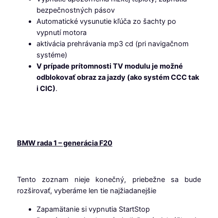
bezpečnostných pásov
Automatické vysunutie kľúča zo šachty po
vypnutí motora
aktivácia prehrávania mp3 cd (pri navigačnom
systéme)
V prípade prítomnosti TV modulu je možné
odblokovať obraz za jazdy (ako systém CCC tak
i CIC)
.
BMW rada 1 – generácia F20
Tento zoznam nieje konečný, priebežne sa bude
rozširovať, vyberáme len tie najžiadanejšie
Zapamätanie si vypnutia StartStop