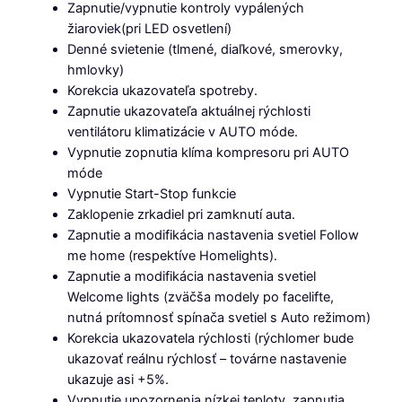
Zapnutie/vypnutie kontroly vypálených
žiaroviek(pri LED osvetlení)
Denné svietenie (tlmené, diaľkové, smerovky,
hmlovky)
Korekcia ukazovateľa spotreby.
Zapnutie ukazovateľa aktuálnej rýchlosti
ventilátoru klimatizácie v AUTO móde.
Vypnutie zopnutia klíma kompresoru pri AUTO
móde
Vypnutie Start-Stop funkcie
Zaklopenie zrkadiel pri zamknutí auta.
Zapnutie a modifikácia nastavenia svetiel Follow
me home (respektíve Homelights).
Zapnutie a modifikácia nastavenia svetiel
Welcome lights (zväčša modely po facelifte,
nutná prítomnosť spínača svetiel s Auto režimom)
Korekcia ukazovatela rýchlosti (rýchlomer bude
ukazovať reálnu rýchlosť – továrne nastavenie
ukazuje asi +5%.
Vypnutie upozornenia nízkej teploty, zapnutia